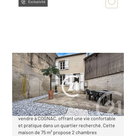
Exclusivité
COGNAC 16
2
75 m
, 3 pièces
Ref : 3122
Maison à vendre
170 880 €
Charmante maison récemment rénovée à
vendre à COGNAC, offrant une vie confortable
et pratique dans un quartier recherché. Cette
maison de 75 m² propose 2 chambres