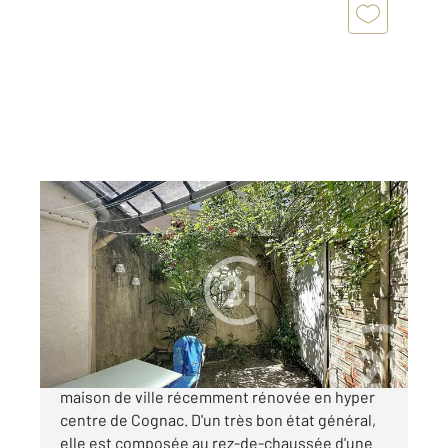
COGNAC 16
2
97 m
, 4 pièces
Ref : 2972
Maison à vendre
159 900 €
Votre agence Century 21 vous propose cette
maison de ville récemment rénovée en hyper
centre de Cognac. D'un très bon état général,
elle est composée au rez-de-chaussée d'une