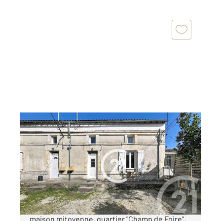
COGNAC 16
2
79,50 m
, 3 pièces
Ref : 2905
Maison à vendre
118 100 €
Votre agence Century 21 vous propose cette
maison mitoyenne, quartier "Champ de Foire",