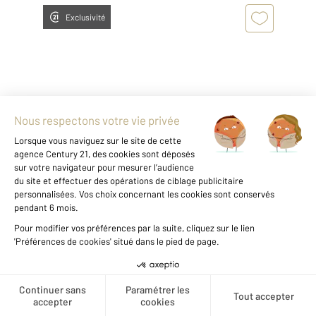
Exclusivité
COGNAC 16
2
104 m
, 4 pièces
Ref : 3057
Maison à vendre
175 900 €
Pavillon de plain-pied en parfait état, prêt à
habiter. Cette maison se compose d'un séjour
Créer une alerte
lumineux donnant sur une cour intérieur, d'une