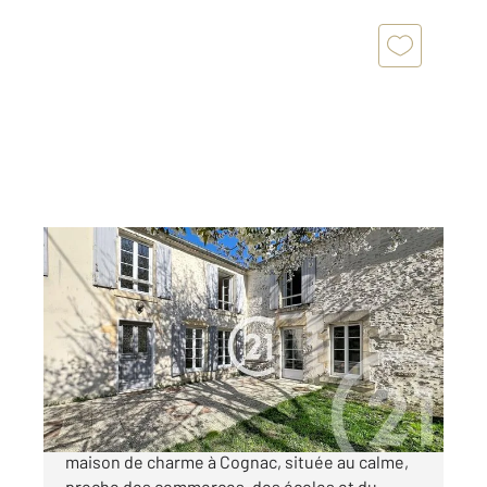
COGNAC 16
2
255 m
, 10 pièces
Ref : 2782
Maison à vendre
430 000 €
Century 21 Xso Immobilier vous présente cette
maison de charme à Cognac, située au calme,
proche des commerces, des écoles et du