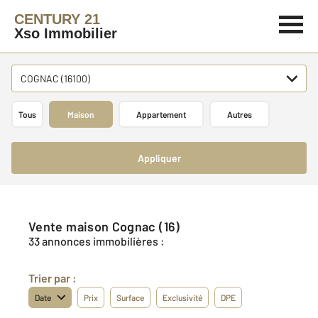
CENTURY 21
Xso Immobilier
COGNAC (16100)
Tous
Maison
Appartement
Autres
Appliquer
Vente maison Cognac (16)
33 annonces immobilières :
Trier par :
Date
Prix
Surface
Exclusivité
DPE