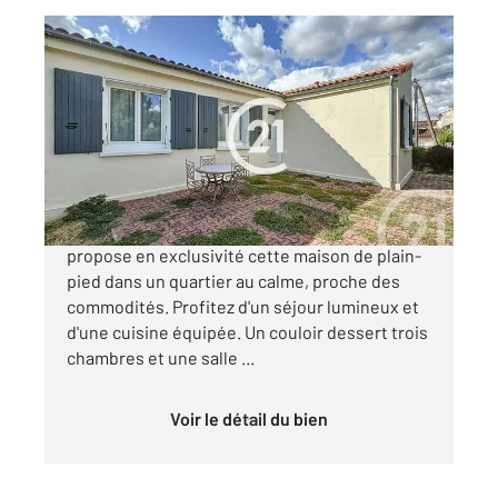
COGNAC 16
2
81 m
, 4 pièces
Ref : 2571
Maison à vendre
158 645 €
Votre agence Century 21 Xso Immobilier vous
propose en exclusivité cette maison de plain-
pied dans un quartier au calme, proche des
commodités. Profitez d'un séjour lumineux et
d'une cuisine équipée. Un couloir dessert trois
chambres et une salle ...
Voir le détail du bien