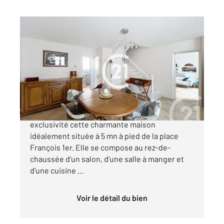
COGNAC 16
2
112 m
, 5 pièces
Ref : 1592
Maison à vendre
217 710 €
Votre agence Century 21 vous propose en
exclusivité cette charmante maison
idéalement située à 5 mn à pied de la place
François 1er. Elle se compose au rez-de-
chaussée d'un salon, d'une salle à manger et
d'une cuisine ...
Voir le détail du bien