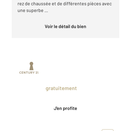
rez de chaussée et de différentes pièces avec
une superbe ...
Voir le détail du bien
Prenez un temps d'avance sur le marché
en profitant
gratuitement
des Ventes
Privées CENTURY 21.
J'en profite