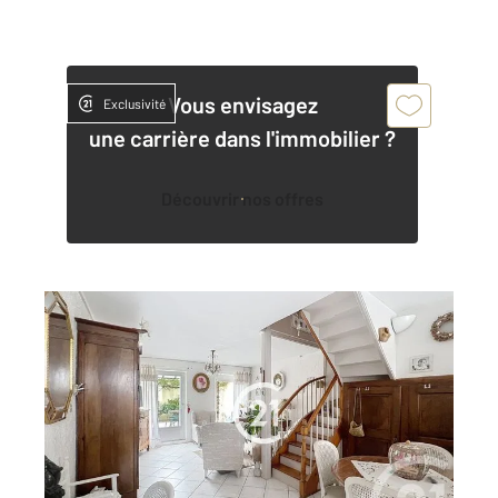
Vous envisagez
Exclusivité
une carrière dans l'immobilier ?
Découvrir nos offres
COGNAC 16
2
60 m
, 4 pièces
Ref : 2922
Maison à vendre
154 900 €
Visiter le site dédié