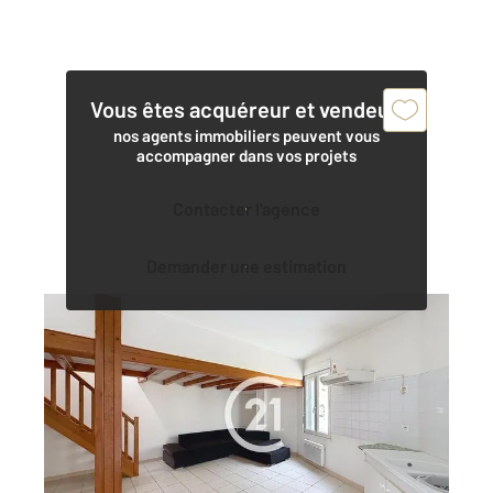
Vous êtes acquéreur et vendeur,
nos agents immobiliers peuvent vous
accompagner dans vos projets
Contacter l'agence
Demander une estimation
COGNAC 16
2
48 m
, 2 pièces
Ref : 2995
Maison à vendre
73 000 €