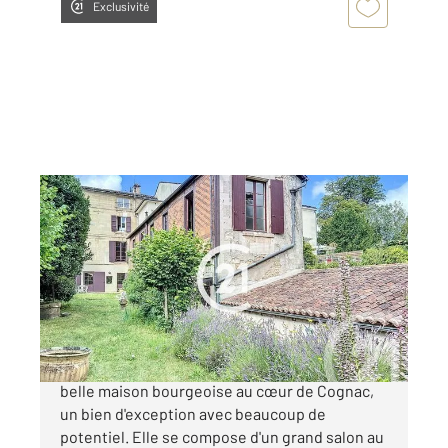
Exclusivité
COGNAC 16
2
325 m
, 6 pièces
Ref : 2767
Maison à vendre
350 000 €
Century 21 Cognac, vous propose cette très
belle maison bourgeoise au cœur de Cognac,
un bien d'exception avec beaucoup de
potentiel. Elle se compose d'un grand salon au