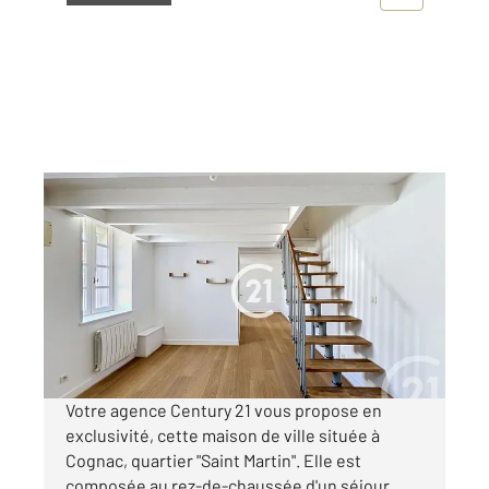
COGNAC 16
2
53 m
, 3 pièces
Ref : 3038
Maison à vendre
86 900 €
Visiter le site dédié
Votre agence Century 21 vous propose en
exclusivité, cette maison de ville située à
Cognac, quartier "Saint Martin". Elle est
composée au rez-de-chaussée d'un séjour