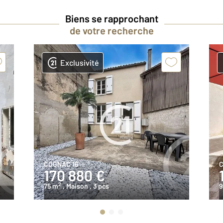
Biens se rapprochant
de votre recherche
Exclusivité
COGNAC 16
C
170 880 €
2
75 m
, Maison
, 3 pcs
9