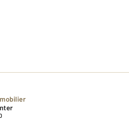
mobilier
inter
0