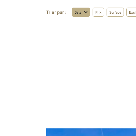
Trier par :
Date
Prix
Surface
Excl