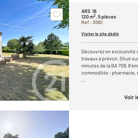
ARS 16
2
120 m
, 5 pièces
Ref : 3061
Visiter le site dédié
Découvrez en exclusivité c
travaux à prévoir. Situé s
minutes de la BA 709, 8 k
commodités : pharmacie, m
...
Voir 