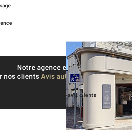
ssage
agence
Notre agence est notée
9,5/10
r nos clients
Avis authentifiés par Qualite
Voir tous les avis clients