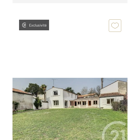
Exclusivité
COGNAC 16
2
147 m
, 7 pièces
Ref : 3045
Maison à louer
950 €
par mois charges comprises
Visiter le site dédié