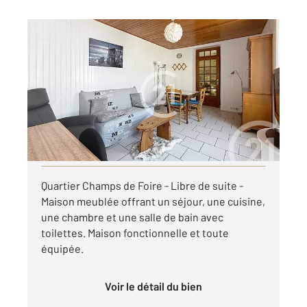
COGNAC 16
2
43,20 m
, 2 pièces
Ref : 3099
Maison à louer
468 €
par mois charges comprises
Visiter le site dédié
Quartier Champs de Foire - Libre de suite -
Maison meublée offrant un séjour, une cuisine,
une chambre et une salle de bain avec
toilettes. Maison fonctionnelle et toute
équipée.
Voir le détail du bien