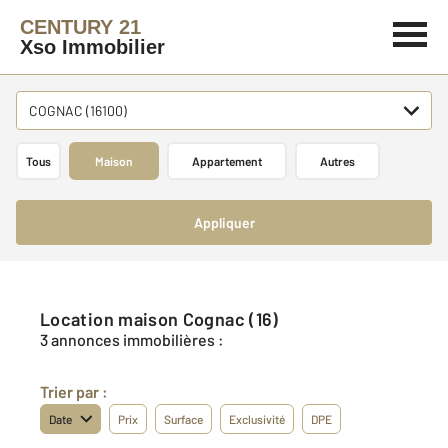
CENTURY 21
Xso Immobilier
COGNAC (16100)
Tous
Maison
Appartement
Autres
Appliquer
Location maison Cognac (16)
3 annonces immobilières :
Trier par :
Date
Prix
Surface
Exclusivité
DPE