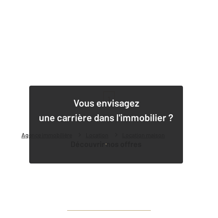
1
Vous envisagez
une carrière dans l'immobilier ?
Agence immobilière
Location
Location maison
Découvrir nos offres