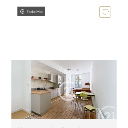
Exclusivité
COGNAC 16
2
80,80 m
, 3 pièces
Ref : 3114
Maison à louer
700 €
par mois charges comprises
Visiter le site dédié