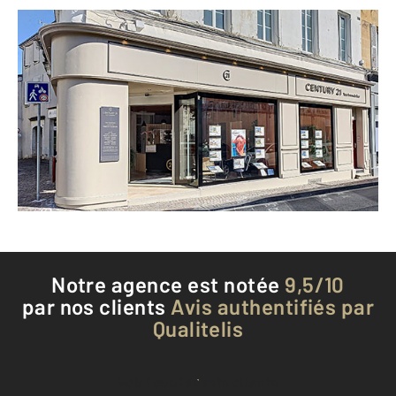
CENTURY 21 Xso Immobilier
18 rue Konigswinter
COGNAC - 16100
Envoyer un message
Téléphoner à l'agence
Notre agence est notée
9,5/10
par nos clients
Avis authentifiés par
Qualitelis
Voir tous les avis clients