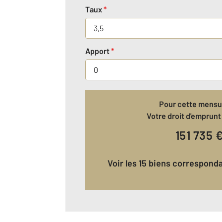
Taux
*
Apport
*
Pour cette mensua
Votre droit d'emprunt 
151 735
Voir les 15 biens correspond