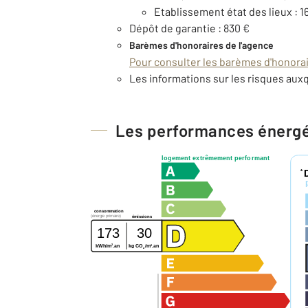
Etablissement état des lieux : 1
Dépôt de garantie : 830 €
Barèmes d'honoraires de l'agence
Pour consulter les barèmes d'honorair
Les informations sur les risques auxq
Les performances énerg
logement extrêmement performant
*
consommation
(énergie primaire)
émissions
173
30
2
2
kWh/m
.an
kg CO
/m
.an
2