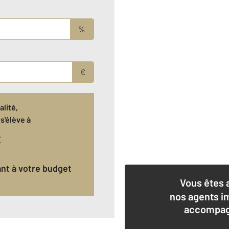
%
€
lité,
s'élève à
€
ant à votre budget
Vous êtes 
nos agents i
accompagn