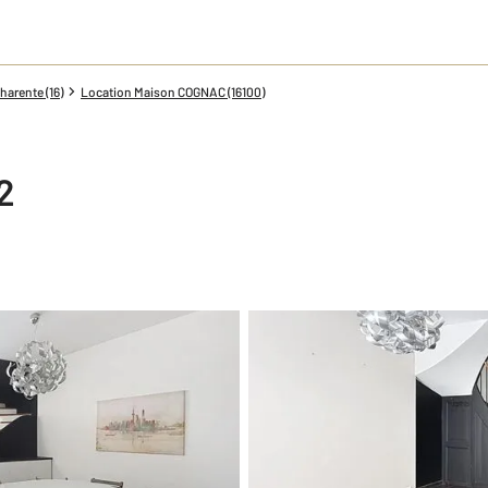
arente (16)
Location Maison COGNAC (16100)
2