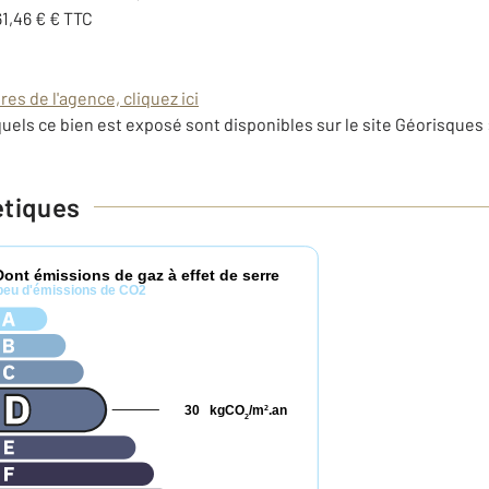
61,46 € € TTC
es de l'agence, cliquez ici
uels ce bien est exposé sont disponibles sur le site Géorisques 
étiques
Dont émissions de gaz à effet de serre
peu d'émissions de CO2
30
kgCO
/m
.an
2
2